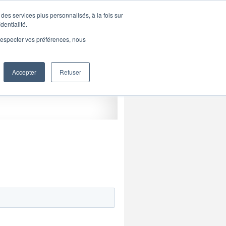
des services plus personnalisés, à la fois sur
E
Par courriel
dentialité.
4
FORMULAIRE SÉCURISÉ
e respecter vos préférences, nous
A LA TV
ARTICLES
Accepter
Refuser